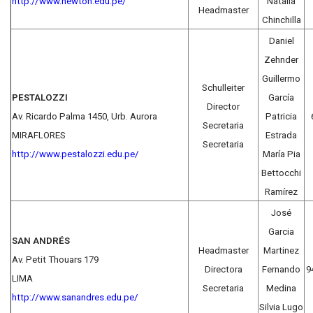
http://www.newton.edu.pe/
Natalia
Headmaster
Chinchilla
Daniel
Zehnder
Guillermo
Schulleiter
PESTALOZZI
García
Director
Av. Ricardo Palma 1450, Urb. Aurora
Patricia
Secretaria
MIRAFLORES
Estrada
Secretaria
http://www.pestalozzi.edu.pe/
María Pia
Bettocchi
Ramírez
José
Garcia
SAN ANDRÉS
Headmaster
Martinez
Av. Petit Thouars 179
Directora
Fernando
9
LIMA
Secretaria
Medina
http://www.sanandres.edu.pe/
Silvia Lugo