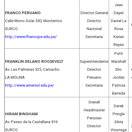
Jean
FRANCO PERUANO
Director General
Dayet
Calle Morro Solar 550, Monterrico
Director
Daniel La
SURCO
Nacional
Rosa
http://www.lfrancope.edu.pe/
Secretaria
Karian
Reyes
Patti
FRANKLIN DELANO ROOSEVELT
Superintendente
Marshall
Av. Las Palmeras 325, Camacho
Director
Elio
LA MOLINA
Peruano
Jordan
http://www.amersol.edu.pe/
Secretaria
Patricia
Barreda
Overall
Derek
Headmaster
HIRAM BINGHAM
Pringle
Peruvian
Av. Paseo de la Castellana 919
Silvia
Director
SURCO
Vizurraga