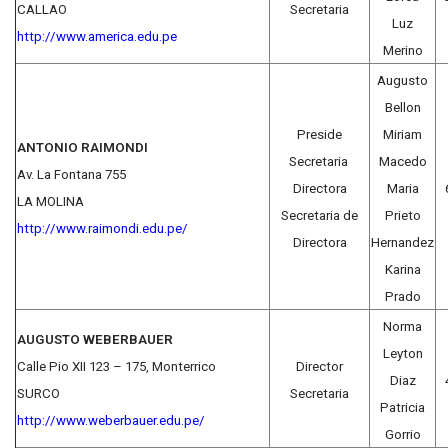
CALLAO
Secretaria
Luz
http://www.america.edu.pe
Merino
Augusto
Bellon
Preside
Miriam
ANTONIO RAIMONDI
Secretaria
Macedo
Av. La Fontana 755
Directora
Maria
LA MOLINA
Secretaria de
Prieto
http://www.raimondi.edu.pe/
Directora
Hernandez
Karina
Prado
Norma
AUGUSTO WEBERBAUER
Leyton
Calle Pio XII 123 – 175, Monterrico
Director
Diaz
SURCO
Secretaria
Patricia
http://www.weberbauer.edu.pe/
Gorrio