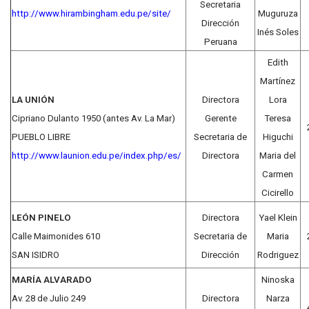
Secretaria
http://www.hirambingham.edu.pe/site/
Muguruza
Dirección
Inés Soles
Peruana
Edith
Martínez
LA UNIÓN
Directora
Lora
Cipriano Dulanto 1950 (antes Av. La Mar)
Gerente
Teresa
PUEBLO LIBRE
Secretaria de
Higuchi
http://www.launion.edu.pe/index.php/es/
Directora
Maria del
Carmen
Cicirello
LEÓN PINELO
Directora
Yael Klein
Calle Maimonides 610
Secretaria de
Maria
SAN ISIDRO
Dirección
Rodriguez
MARÍA ALVARADO
Ninoska
Av. 28 de Julio 249
Directora
Narza