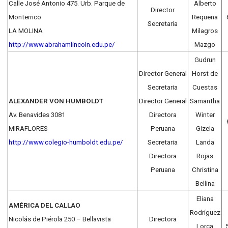
Calle José Antonio 475. Urb. Parque de
Alberto
Director
Monterrico
Requena
Secretaria
LA MOLINA
Milagros
http://www.abrahamlincoln.edu.pe/
Mazgo
Gudrun
Director General
Horst de
Secretaria
Cuestas
ALEXANDER VON HUMBOLDT
Director General
Samantha
Av. Benavides 3081
Directora
Winter
MIRAFLORES
Peruana
Gizela
http://www.colegio-humboldt.edu.pe/
Secretaria
Landa
Directora
Rojas
Peruana
Christina
Bellina
Eliana
AMÉRICA DEL CALLAO
Rodríguez
Nicolás de Piérola 250 – Bellavista
Directora
Lorca