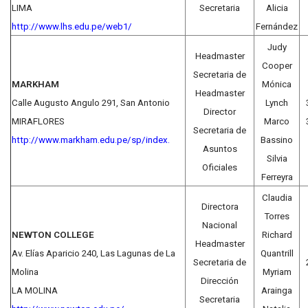
LIMA
Secretaria
Alicia
http://www.lhs.edu.pe/web1/
Fernández
Judy
Headmaster
Cooper
Secretaria de
MARKHAM
Mónica
Headmaster
Calle Augusto Angulo 291, San Antonio
Lynch
Director
MIRAFLORES
Marco
Secretaria de
http://www.markham.edu.pe/sp/index.
Bassino
Asuntos
Silvia
Oficiales
Ferreyra
Claudia
Directora
Torres
Nacional
NEWTON COLLEGE
Richard
Headmaster
Av. Elías Aparicio 240, Las Lagunas de La
Quantrill
Secretaria de
Molina
Myriam
Dirección
LA MOLINA
Arainga
Secretaria